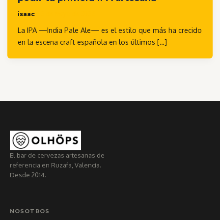
isaac
/
2 de mayo de 2026
La IPA —India Pale Ale— es el estilo que más ha crecido
en la escena craft española en los últimos […]
El bar de cervezas artesanas de
referencia en Ruzafa, Valencia.
Desde 2014.
NOSOTROS