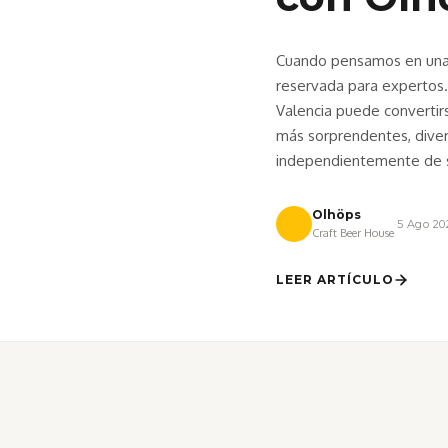
Cuando pensamos en una 
reservada para expertos.
Valencia puede convertir
más sorprendentes, divert
independientemente de 
Olhöps
·
5 Ago 20
Craft Beer House
LEER ARTÍCULO