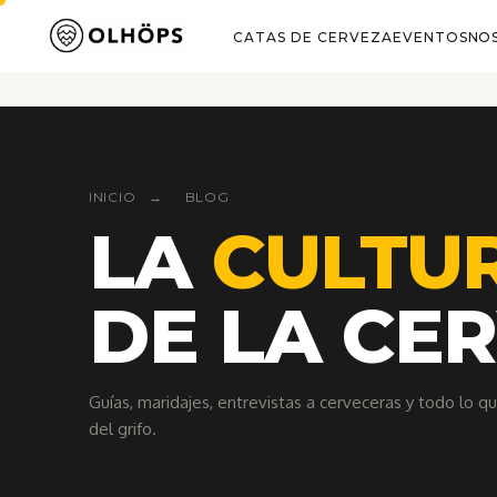
MI CUENTA
C/ 
CATAS DE CERVEZA
EVENTOS
NO
INICIO
→
BLOG
LA
CULTU
DE LA CE
Guías, maridajes, entrevistas a cerveceras y todo lo q
del grifo.