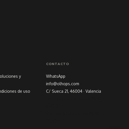
CONTACTO
voluciones y
WhatsApp
info@olhops.com
ndiciones de uso
C/ Sueca 21, 46004 · Valencia
Domingo a jueves de 18.30h
a 23.30h
Viernes y Sábado de 18.30h a
01.30h