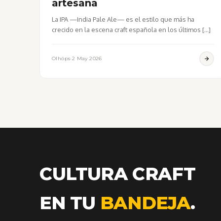
artesana
La IPA —India Pale Ale— es el estilo que más ha
crecido en la escena craft española en los últimos […]
Olhöps
·
2 May 2026
CULTURA CRAFT
EN TU
BANDEJA
.