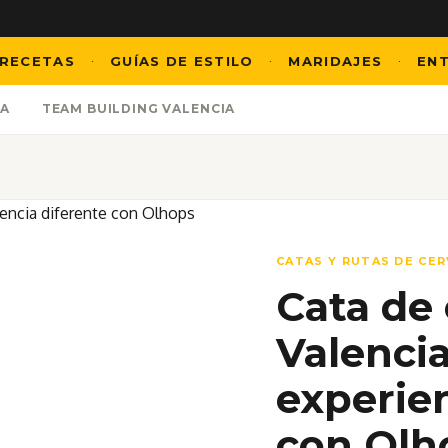
TAS
GUÍAS DE ESTILO
MARIDAJES
ENTREVI
·
·
·
ÍA
TEAM BUILDING VALENCIA
CATAS Y RUTAS DE CE
Cata de
Valenci
experien
con Olh