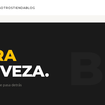
Carles Cervera 38, 46006 · Valencia
·
Mar–Dom 17:00–01:00
·
+34 600 000
SOTROS
TIENDA
BLOG
RA
RVEZA.
ue pasa detrás