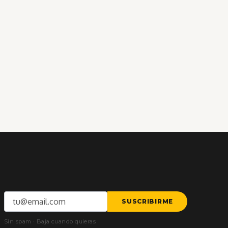
Correo
SUSCRIBIRME
electrónico
Sin spam · Baja cuando quieras