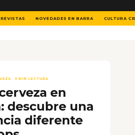
STAS
NOVEDADES EN BARRA
CULTURA CRAFT
·
·
RVEZA
·
5 MIN LECTURA
 cerveza en
a: descubre una
cia diferente
ops