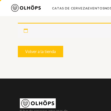
MI CUENTA
C/ 
CATAS DE CERVEZA
EVENTOS
NO
Volver a la tienda
El bar de cervezas artesanas de