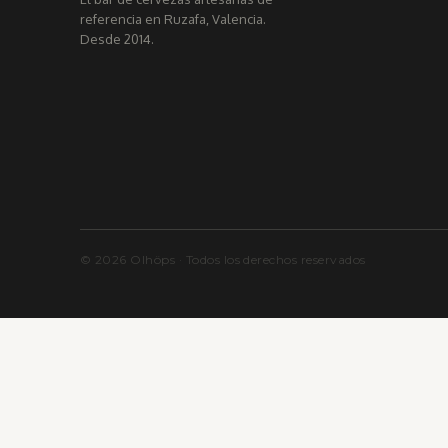
referencia en Ruzafa, Valencia.
Desde 2014.
© 2026 Olhöps · Todos los derechos reservados
OLH
Ö
PS
RESERVAR MESA · RUZAFA, VALENCIA