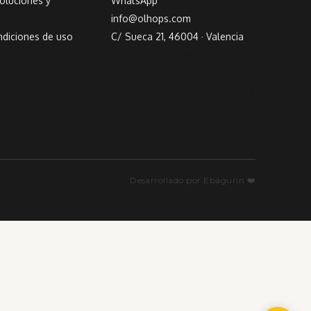
voluciones y
WhatsApp
info@olhops.com
ndiciones de uso
C/ Sueca 21, 46004 · Valencia
Domingo a jueves de 18.30h
a 23.30h
Viernes y Sábado de 18.30h a
01.30h
Desarrollado por Ebägurin ❤️