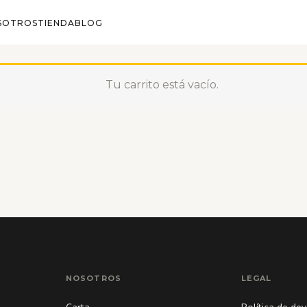
Carles Cervera 38, 46006 · Valencia
·
Mar–Dom 17:00–01:00
·
+34 600 000
SOTROS
TIENDA
BLOG
Tu carrito está vacío.
NOSOTROS
LEGAL